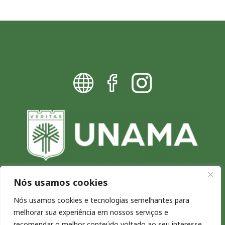
Nós usamos cookies
Blog da UNAMA - Excelência por
Nós usamos cookies e tecnologias semelhantes para
melhorar sua experiência em nossos serviços e
natureza
recomendar o melhor conteúdo voltado ao seu interesse.