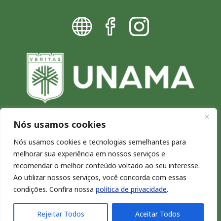
Nós usamos cookies
Blog da UNAMA - Excelência por
Nós usamos cookies e tecnologias semelhantes para
melhorar sua experiência em nossos serviços e
natureza
recomendar o melhor conteúdo voltado ao seu interesse.
Copyright © 2026. Todos os direitos reservados.
Ao utilizar nossos serviços, você concorda com essas
condições. Confira nossa
política de privacidade
.
Rejeitar Todos
Aceitar Todos