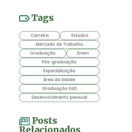
Tags
Carreira
Estudos
Mercado de Trabalho
Graduação
Enem
Pós-graduação
Especialização
Área da Saúde
Graduação EaD
Desenvolvimento pessoal
Posts
Relacionados