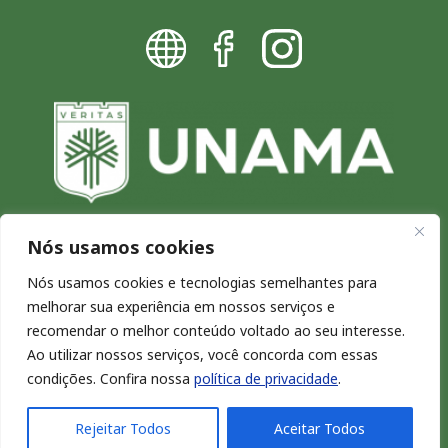
Nós usamos cookies
Blog da UNAMA - Excelência por
Nós usamos cookies e tecnologias semelhantes para
melhorar sua experiência em nossos serviços e
natureza
recomendar o melhor conteúdo voltado ao seu interesse.
Copyright © 2026. Todos os direitos reservados.
Ao utilizar nossos serviços, você concorda com essas
condições. Confira nossa
política de privacidade
.
Rejeitar Todos
Aceitar Todos