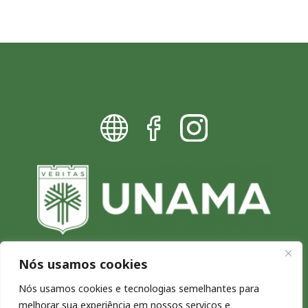
Nós usamos cookies
Blog da UNAMA - Excelência por
Nós usamos cookies e tecnologias semelhantes para
melhorar sua experiência em nossos serviços e