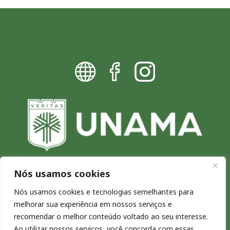
Nós usamos cookies
Blog da UNAMA - Excelência por
Nós usamos cookies e tecnologias semelhantes para
melhorar sua experiência em nossos serviços e
natureza
recomendar o melhor conteúdo voltado ao seu interesse.
Copyright © 2026. Todos os direitos reservados.
Ao utilizar nossos serviços, você concorda com essas