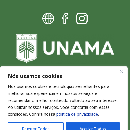
Nós usamos cookies
Blog da UNAMA - Excelência por
Nós usamos cookies e tecnologias semelhantes para
melhorar sua experiência em nossos serviços e
natureza
recomendar o melhor conteúdo voltado ao seu interesse.
Copyright © 2026. Todos os direitos reservados.
Ao utilizar nossos serviços, você concorda com essas
condições. Confira nossa
política de privacidade
.
Rejeitar Todos
Aceitar Todos