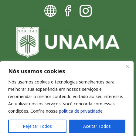
Nós usamos cookies
Blog da UNAMA - Excelência por
Nós usamos cookies e tecnologias semelhantes para
melhorar sua experiência em nossos serviços e
natureza
recomendar o melhor conteúdo voltado ao seu interesse.
Copyright © 2026. Todos os direitos reservados.
Ao utilizar nossos serviços, você concorda com essas
condições. Confira nossa
política de privacidade
.
Rejeitar Todos
Aceitar Todos