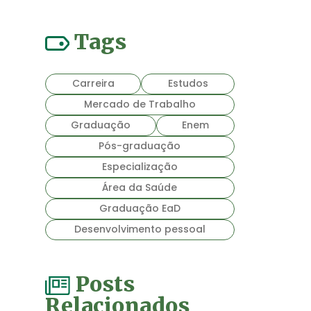
Tags
Carreira
Estudos
Mercado de Trabalho
Graduação
Enem
Pós-graduação
Especialização
Área da Saúde
Graduação EaD
Desenvolvimento pessoal
Posts
Relacionados