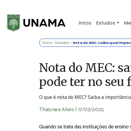
Início
Estudos
Me
Início
-
Estudos
-
Nota do MEC: saiba qual impact
Nota do MEC: sa
pode ter no seu 
O que é nota do MEC? Saiba a importância
Thaisnara Alves
|
17/03/2025
Quando se trata das instituições de ensino 