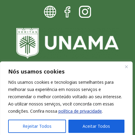
Nós usamos cookies
Blog da UNAMA - Excelência por
Nós usamos cookies e tecnologias semelhantes para
melhorar sua experiência em nossos serviços e
natureza
recomendar o melhor conteúdo voltado ao seu interesse.
Copyright © 2026. Todos os direitos reservados.
Ao utilizar nossos serviços, você concorda com essas
condições. Confira nossa
política de privacidade
.
Rejeitar Todos
Aceitar Todos