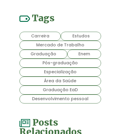
Tags
Carreira
Estudos
Mercado de Trabalho
Graduação
Enem
Pós-graduação
Especialização
Área da Saúde
Graduação EaD
Desenvolvimento pessoal
Posts
Relacionados