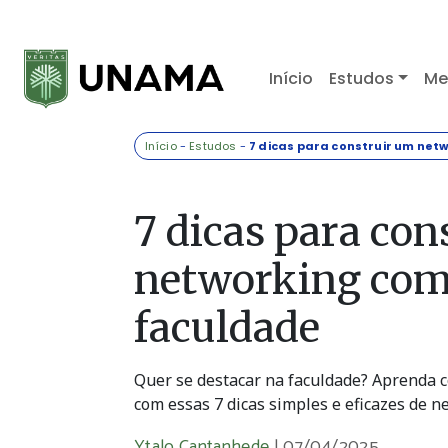
Início
Estudos
Me
Início
-
Estudos
-
7 dicas para construir um ne
7 dicas para con
networking com 
faculdade
Quer se destacar na faculdade? Aprenda c
com essas 7 dicas simples e eficazes de n
Ytalo Cantanhede
|
07/04/2025