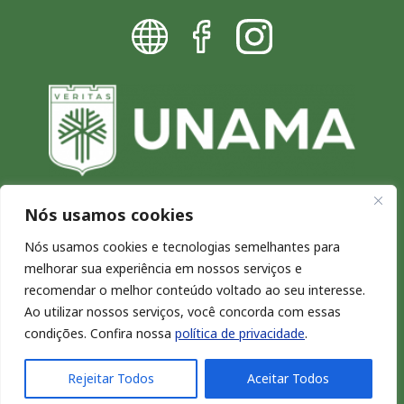
Nós usamos cookies
Blog da UNAMA - Excelência por
Nós usamos cookies e tecnologias semelhantes para
melhorar sua experiência em nossos serviços e
natureza
recomendar o melhor conteúdo voltado ao seu interesse.
Copyright © 2026. Todos os direitos reservados.
Ao utilizar nossos serviços, você concorda com essas
condições. Confira nossa
política de privacidade
.
Rejeitar Todos
Aceitar Todos