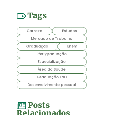
Tags
Carreira
Estudos
Mercado de Trabalho
Graduação
Enem
Pós-graduação
Especialização
Área da Saúde
Graduação EaD
Desenvolvimento pessoal
Posts
Relacionados