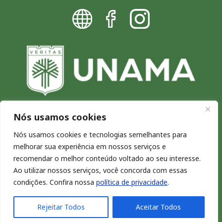
Nós usamos cookies
Blog da UNAMA - Excelência por
Nós usamos cookies e tecnologias semelhantes para
melhorar sua experiência em nossos serviços e
natureza
recomendar o melhor conteúdo voltado ao seu interesse.
Copyright © 2026. Todos os direitos reservados.
Ao utilizar nossos serviços, você concorda com essas
condições. Confira nossa
política de privacidade
.
Rejeitar Todos
Aceitar Todos