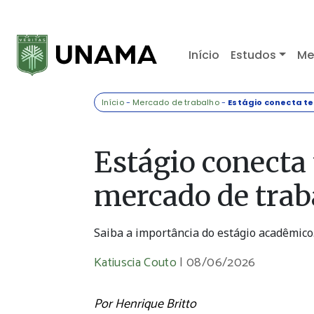
Início
Estudos
Me
Início
-
Mercado de trabalho
-
Estágio conecta t
Estágio conecta
mercado de trab
Saiba a importância do estágio acadêmico
Katiuscia Couto
|
08/06/2026
Por Henrique Britto