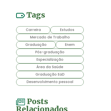
Tags
Carreira
Estudos
Mercado de Trabalho
Graduação
Enem
Pós-graduação
Especialização
Área da Saúde
Graduação EaD
Desenvolvimento pessoal
Posts
Relacionados