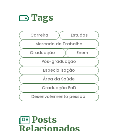
Tags
Carreira
Estudos
Mercado de Trabalho
Graduação
Enem
Pós-graduação
Especialização
Área da Saúde
Graduação EaD
Desenvolvimento pessoal
Posts
Relacionados