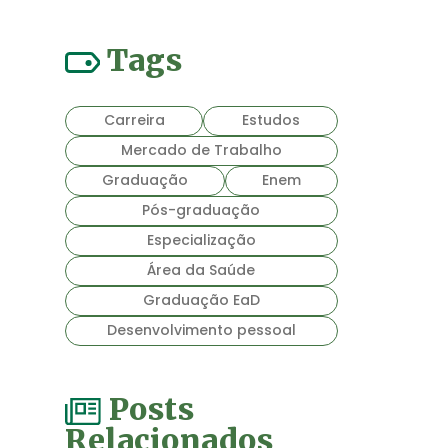
Tags
Carreira
Estudos
Mercado de Trabalho
Graduação
Enem
Pós-graduação
Especialização
Área da Saúde
Graduação EaD
Desenvolvimento pessoal
Posts
Relacionados