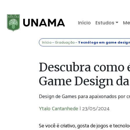
Início
Estudos
Me
Início
-
Graduação
-
Tecnólogo em game desig
Descubra como é
Game Design d
Design de Games para apaixonados por cr
Ytalo Cantanhede
|
23/05/2024
Se você é criativo, gosta de jogos e tecnolo