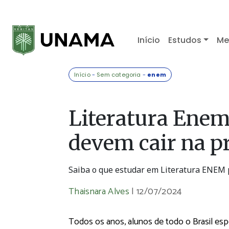
Início
Estudos
Me
Início
-
Sem categoria
-
enem
Literatura Enem
devem cair na p
Saiba o que estudar em Literatura ENEM p
Thaisnara Alves
|
12/07/2024
Todos os anos, alunos de todo o Brasil es