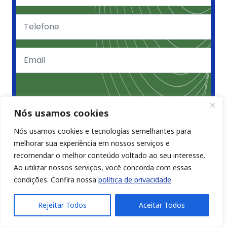
Aceito os
termos de uso e privacidade
Nós usamos cookies
Nós usamos cookies e tecnologias semelhantes para
Inscrever-se
melhorar sua experiência em nossos serviços e
recomendar o melhor conteúdo voltado ao seu interesse.
Inscreva-se para receber nossos
Ao utilizar nossos serviços, você concorda com essas
conteúdos por email e participe da
condições. Confira nossa
política de privacidade
.
comunidade
Rejeitar Todos
Aceitar Todos