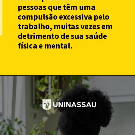
pessoas que têm uma
compulsão excessiva pelo
trabalho, muitas vezes em
detrimento de sua saúde
física e mental.