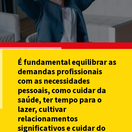
É fundamental equilibrar as
demandas profissionais
com as necessidades
pessoais, como cuidar da
saúde, ter tempo para o
lazer, cultivar
relacionamentos
significativos e cuidar do