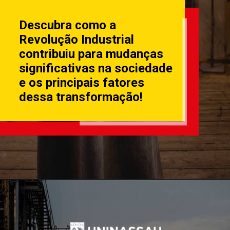
Descubra como a
Revolução Industrial
contribuiu para mudanças
significativas na sociedade
e os principais fatores
dessa transformação!