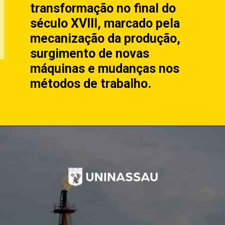
transformação no final do
século XVIII, marcado pela
mecanização da produção,
surgimento de novas
máquinas e mudanças nos
métodos de trabalho.