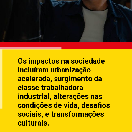
Os impactos na sociedade
incluíram urbanização
acelerada, surgimento da
classe trabalhadora
industrial, alterações nas
condições de vida, desafios
sociais, e transformações
culturais.