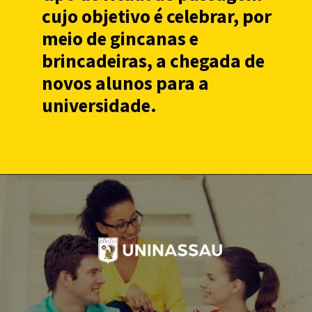
cujo objetivo é celebrar, por
meio de gincanas e
brincadeiras, a chegada de
novos alunos para a
universidade.