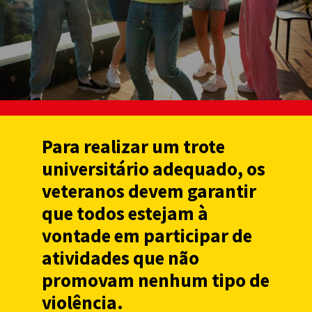
Para realizar um trote
universitário adequado, os
veteranos devem garantir
que todos estejam à
vontade em participar de
atividades que não
promovam nenhum tipo de
violência.