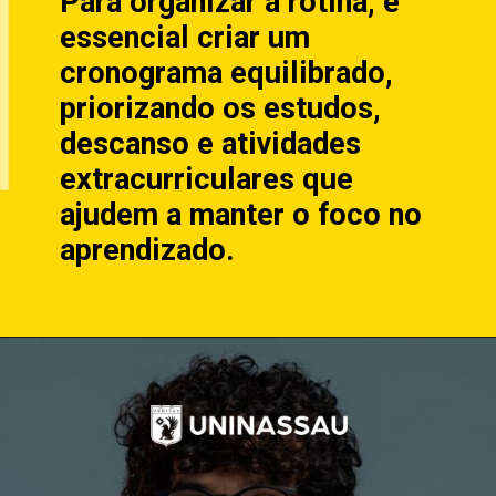
Para organizar a rotina, é
essencial criar um
cronograma equilibrado,
priorizando os estudos,
descanso e atividades
extracurriculares que
ajudem a manter o foco no
aprendizado.