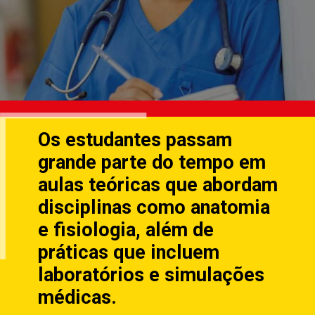
Os estudantes passam
grande parte do tempo em
aulas teóricas que abordam
disciplinas como anatomia
e fisiologia, além de
práticas que incluem
laboratórios e simulações
médicas.