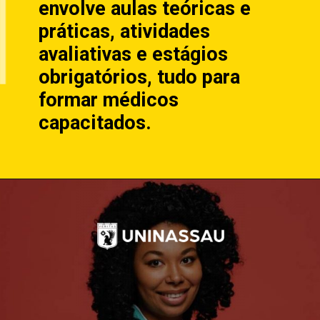
envolve aulas teóricas e
práticas, atividades
avaliativas e estágios
obrigatórios, tudo para
formar médicos
capacitados.