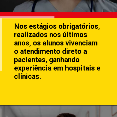
Nos estágios obrigatórios,
realizados nos últimos
anos, os alunos vivenciam
o atendimento direto a
pacientes, ganhando
experiência em hospitais e
clínicas.