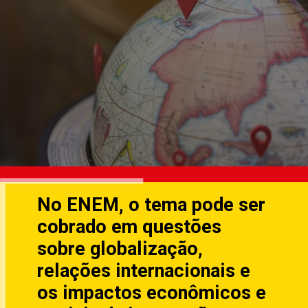
No ENEM, o tema pode ser
cobrado em questões
sobre globalização,
relações internacionais e
os impactos econômicos e