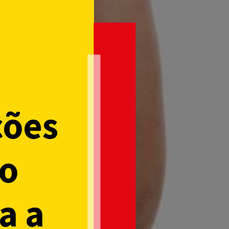
ções
 o
a a