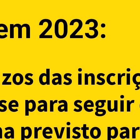
em 2023:
azos das inscri
se para seguir
 previsto par