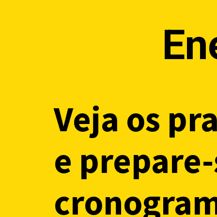
En
Veja os pr
e prepare-
cronograma