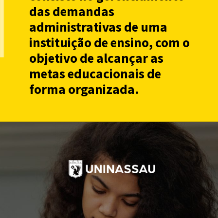
das demandas
administrativas de uma
instituição de ensino, com o
objetivo de alcançar as
metas educacionais de
forma organizada.