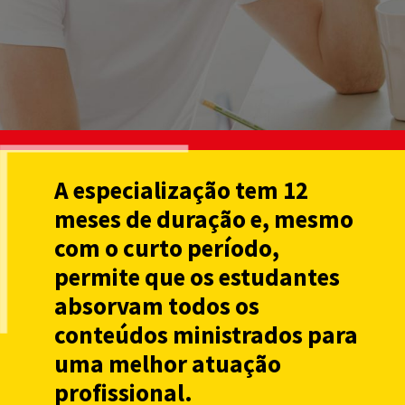
A especialização tem 12
meses de duração e, mesmo
com o curto período,
permite que os estudantes
absorvam todos os
conteúdos ministrados para
uma melhor atuação
profissional.