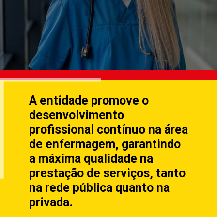
A entidade promove o
desenvolvimento
profissional contínuo na área
de enfermagem, garantindo
a máxima qualidade na
prestação de serviços, tanto
na rede pública quanto na
privada.