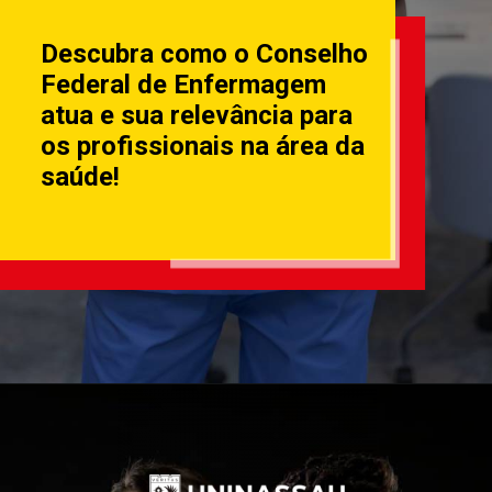
Descubra como o Conselho
Federal de Enfermagem
atua e sua relevância para
os profissionais na área da
saúde!