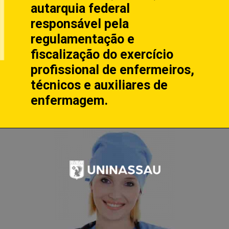
autarquia federal
responsável pela
regulamentação e
fiscalização do exercício
profissional de enfermeiros,
técnicos e auxiliares de
enfermagem.