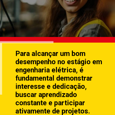
Para alcançar um bom
desempenho no estágio em
engenharia elétrica, é
fundamental demonstrar
interesse e dedicação,
buscar aprendizado
constante e participar
ativamente de projetos.