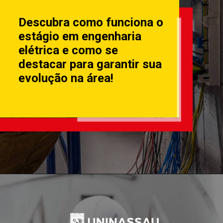
Descubra como funciona o
estágio em engenharia
elétrica e como se
destacar para garantir sua
evolução na área!