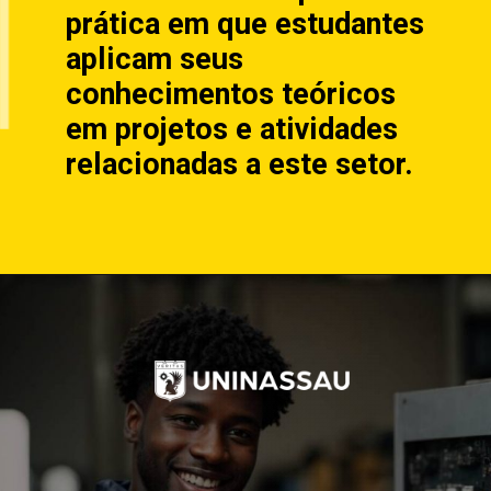
prática em que estudantes
aplicam seus
conhecimentos teóricos
em projetos e atividades
relacionadas a este setor.