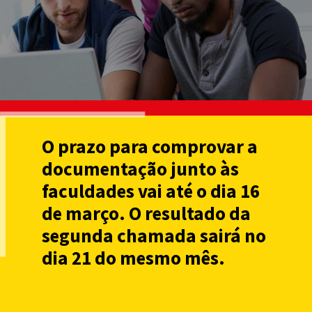
O prazo para comprovar a
documentação junto às
faculdades vai até o dia 16
de março. O resultado da
segunda chamada sairá no
dia 21 do mesmo mês.