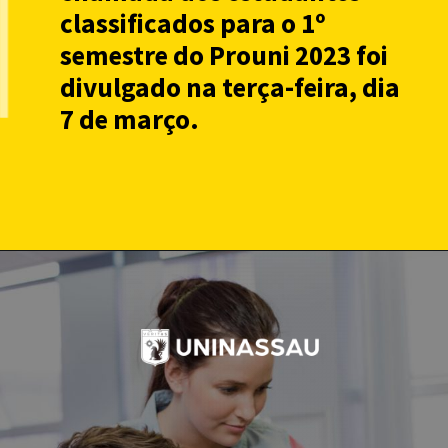
classificados para o 1º
semestre do Prouni 2023 foi
divulgado na terça-feira, dia
7 de março.