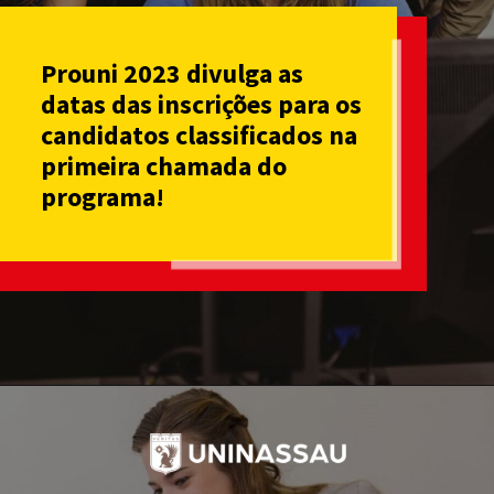
Prouni 2023 divulga as
datas das inscrições para os
candidatos classificados na
primeira chamada do
programa!