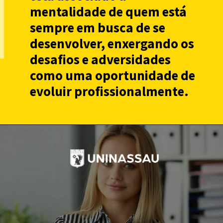
mentalidade de quem está
sempre em busca de se
desenvolver, enxergando os
desafios e adversidades
como uma oportunidade de
evoluir profissionalmente.