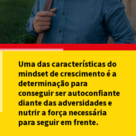
Uma das características do
mindset de crescimento é a
determinação para
conseguir ser autoconfiante
diante das adversidades e
nutrir a força necessária
para seguir em frente.