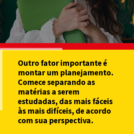
Outro fator importante é
montar um planejamento.
Comece separando as
matérias a serem
estudadas, das mais fáceis
às mais difíceis, de acordo
com sua perspectiva.