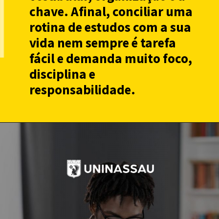
chave. Afinal, conciliar uma
rotina de estudos com a sua
vida nem sempre é tarefa
fácil e demanda muito foco,
disciplina e
responsabilidade.