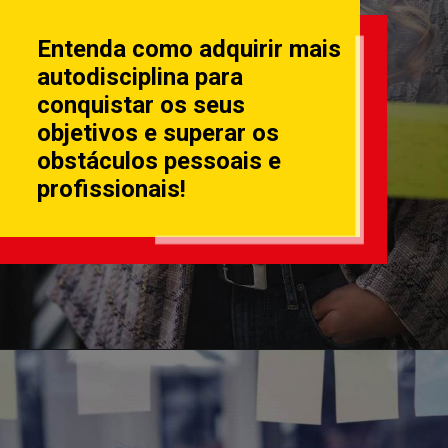
Entenda como adquirir mais
autodisciplina para
conquistar os seus
objetivos e superar os
obstáculos pessoais e
profissionais!