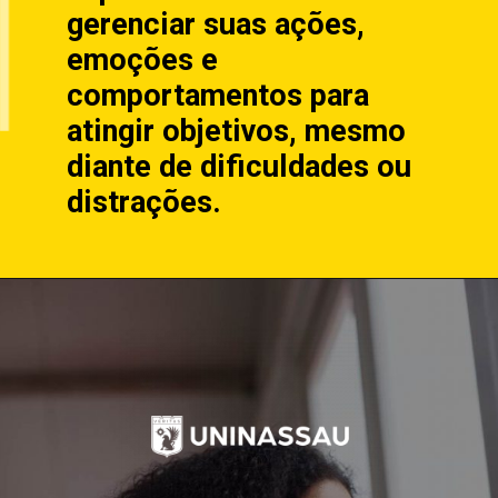
gerenciar suas ações,
emoções e
comportamentos para
atingir objetivos, mesmo
diante de dificuldades ou
distrações.