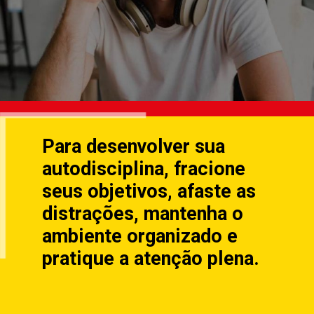
Para desenvolver sua
autodisciplina, fracione
seus objetivos, afaste as
distrações, mantenha o
ambiente organizado e
pratique a atenção plena.