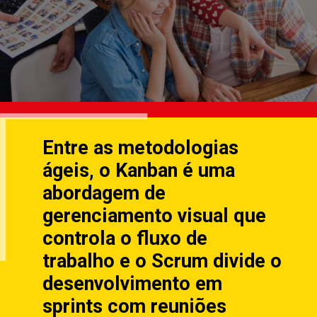
Entre as metodologias
ágeis, o Kanban é uma
abordagem de
gerenciamento visual que
controla o fluxo de
trabalho e o Scrum divide o
desenvolvimento em
sprints com reuniões