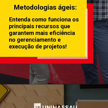
Metodologias ágeis:
Entenda como funciona os
principais recursos que
garantem mais eficiência
no gerenciamento e
execução de projetos!